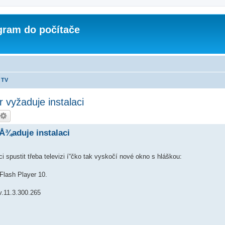
ogram do počítače
 TV
r vyžaduje instalaci
vyÅ¾aduje instalaci
ci spustit třeba televizi í“čko tak vyskočí­ nové okno s hláškou:
 Flash Player 10.
v.11.3.300.265