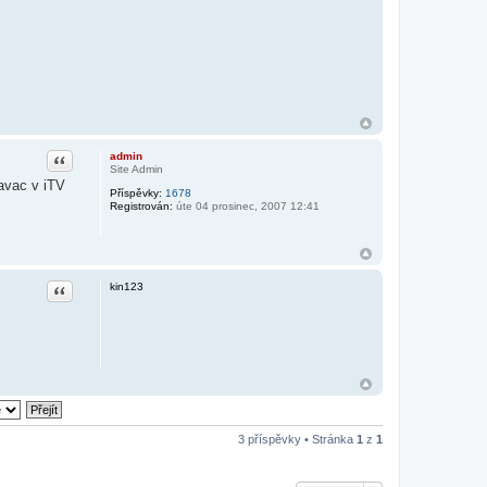
Citace
admin
Site Admin
ravac v iTV
Příspěvky:
1678
Registrován:
úte 04 prosinec, 2007 12:41
Citace
kin123
3 příspěvky • Stránka
1
z
1