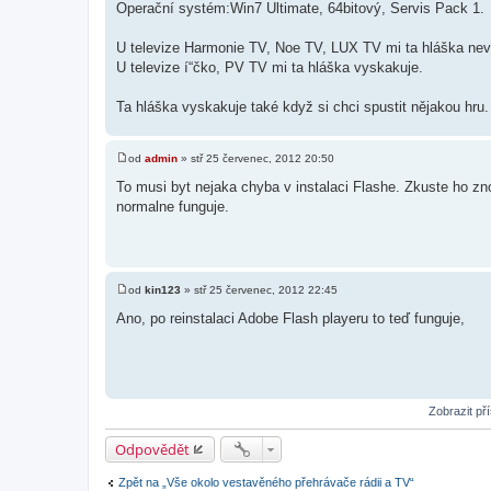
Operační­ systém:Win7 Ultimate, 64bitový, Servis Pack 1.
U televize Harmonie TV, Noe TV, LUX TV mi ta hláška ne
U televize í“čko, PV TV mi ta hláška vyskakuje.
Ta hláška vyskakuje také když si chci spustit nějakou hru.
od
admin
»
stř 25 červenec, 2012 20:50
P
ř
To musi byt nejaka chyba v instalaci Flashe. Zkuste ho zn
í
normalne funguje.
s
p
ě
v
e
k
od
kin123
»
stř 25 červenec, 2012 22:45
P
ř
Ano, po reinstalaci Adobe Flash playeru to teď funguje,
í
s
p
ě
v
e
k
Zobrazit př
Odpovědět
Zpět na „Vše okolo vestavěného přehrávače rádii a TV“