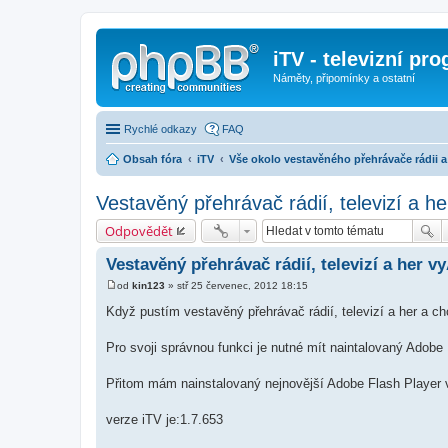
iTV - televizní pr
Náměty, připomínky a ostatní
Rychlé odkazy
FAQ
Obsah fóra
iTV
Vše okolo vestavěného přehrávače rádii a
Vestavěný přehrávač rádií, televizí a he
Odpovědět
Vestavěný přehrávač rádií­, televizí­ a her 
od
kin123
»
stř 25 červenec, 2012 18:15
P
ř
Když pustí­m vestavěný přehrávač rádií­, televizí­ a her a ch
í
s
p
Pro svoji správnou funkci je nutné mí­t naintalovaný Adobe
ě
v
e
Přitom mám nainstalovaný nejnovější­ Adobe Flash Player 
k
verze iTV je:1.7.653