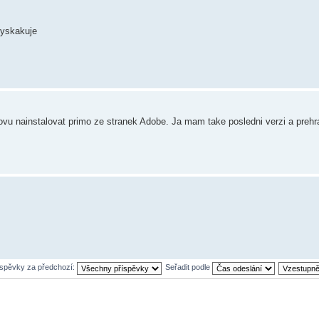
vyskakuje
ovu nainstalovat primo ze stranek Adobe. Ja mam take posledni verzi a preh
íspěvky za předchozí:
Seřadit podle