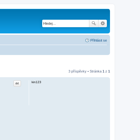
Přihlásit se
3 příspěvky • Stránka
1
z
1
Citace
kin123