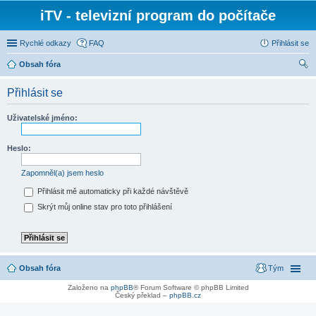
iTV - televizní program do počítače
Rychlé odkazy
FAQ
Přihlásit se
Obsah fóra
led
Přihlásit se
at
Uživatelské jméno:
Heslo:
Zapomněl(a) jsem heslo
Přihlásit mě automaticky při každé návštěvě
Skrýt můj online stav pro toto přihlášení
Obsah fóra
Tým
Založeno na
phpBB
® Forum Software © phpBB Limited
Český překlad –
phpBB.cz