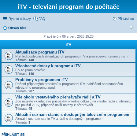
iTV - televizní program do počítače
Rychlé odkazy
FAQ
Přihlásit se
Obsah fóra
led
Právě je čtv 06 srpen, 2026 15:28
at
iTV
Aktualizace programu iTV
Přehled posledních aktualizacích programu iTV a provedených změn v nich.
Témata:
148
Všeobecné dotazy k programu iTV
Co se jinam nevešlo ...
Témata:
146
Problémy s programem iTV
Řešení případných problémů s programem iTV, nahlášení nedostupného
televizního programu apod.
Témata:
207
Vše okolo vestavěného přehrávače rádii a TV
Zde můžete vkládat své příspěvky ohledně odkazů na vlastní rádia z internetu
pro použití v iTV, případně další dotazy k přehrávači
Témata:
45
Aktuální seznam stanic s dostupným televizním programem
Aktuální seznam stanic TV a rádií s dostupným programem
Témata:
1
PŘIHLÁSIT SE