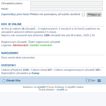
Uživatelské jméno:
Heslo:
Zapomněl(a) jsem heslo
Přihlásit mě automaticky při každé návštěvě
KDO JE ONLINE
Ve fóru je celkem
10
uživatelů :: 0 registrovaných, 0 skrytých a 10 hostů (založeno na
uživatelích aktivních během posledních 5 minut)
Nejvíce zde současně bylo přítomno
1996
uživatelů dne pát 08 květen, 2026 2:29
Registrovaní uživatelé: Žádní registrovaní uživatelé
Legenda:
Administrátoři
,
Globální moderátoři
NAROZENINY
Dnes nemá nikdo narozeniny
STATISTIKY
Celkem příspěvků
2145
• Celkem témat
547
• Celkem zaregistrovaných uživatelů
105
•
Nejnovějším uživatelem je
Cessy
Obsah fóra
Tým
Založeno na
phpBB
® Forum Software © phpBB Limited
Český překlad –
phpBB.cz