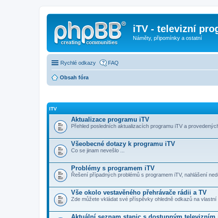
iTV - televizní pr
Náměty, připomínky a ostatní
Rychlé odkazy
FAQ
Obsah fóra
ITV
Aktualizace programu iTV
Přehled posledních aktualizacích programu iTV a provedenýc
Všeobecné dotazy k programu iTV
Co se jinam nevešlo ...
Problémy s programem iTV
Řešení případných problémů s programem iTV, nahlášení ned
Vše okolo vestavěného přehrávače rádii a TV
Zde můžete vkládat své příspěvky ohledně odkazů na vlastní rá
Aktuální seznam stanic s dostupným televizní