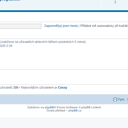
1
Zapomněl(a) jsem heslo
|
Přihlásit mě automaticky při každ
ů (založeno na uživatelích aktivních během posledních 5 minut)
2026 2:29
uživatelů
105
• Nejnovějším uživatelem je
Cessy
Tým
Založeno na
phpBB
® Forum Software © phpBB Limited
Český překlad –
phpBB.cz