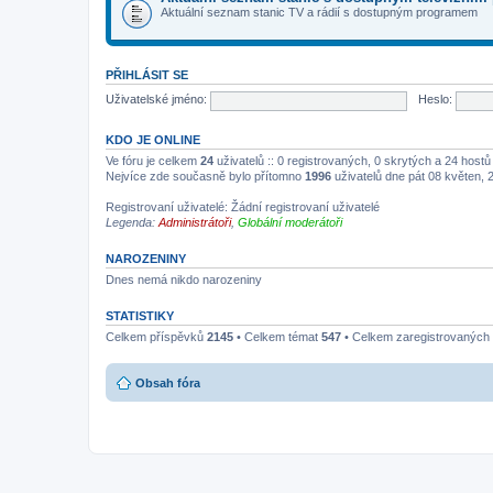
Aktuální seznam stanic TV a rádií s dostupným programem
PŘIHLÁSIT SE
Uživatelské jméno:
Heslo:
KDO JE ONLINE
Ve fóru je celkem
24
uživatelů :: 0 registrovaných, 0 skrytých a 24 host
Nejvíce zde současně bylo přítomno
1996
uživatelů dne pát 08 květen, 
Registrovaní uživatelé: Žádní registrovaní uživatelé
Legenda:
Administrátoři
,
Globální moderátoři
NAROZENINY
Dnes nemá nikdo narozeniny
STATISTIKY
Celkem příspěvků
2145
• Celkem témat
547
• Celkem zaregistrovaných 
Obsah fóra