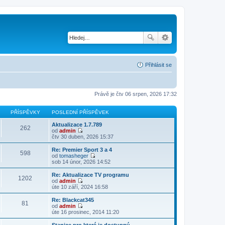
Přihlásit se
Právě je čtv 06 srpen, 2026 17:32
PŘÍSPĚVKY
POSLEDNÍ PŘÍSPĚVEK
Aktualizace 1.7.789
262
od
admin
Z
čtv 30 duben, 2026 15:37
o
b
Re: Premier Sport 3 a 4
598
r
od
tomasheger
a
Z
sob 14 únor, 2026 14:52
z
o
i
b
Re: Aktualizace TV programu
1202
t
r
od
admin
p
a
Z
úte 10 září, 2024 16:58
o
z
o
s
i
b
Re: Blackcat345
l
81
t
r
od
admin
e
p
a
Z
úte 16 prosinec, 2014 11:20
d
o
z
o
n
s
i
b