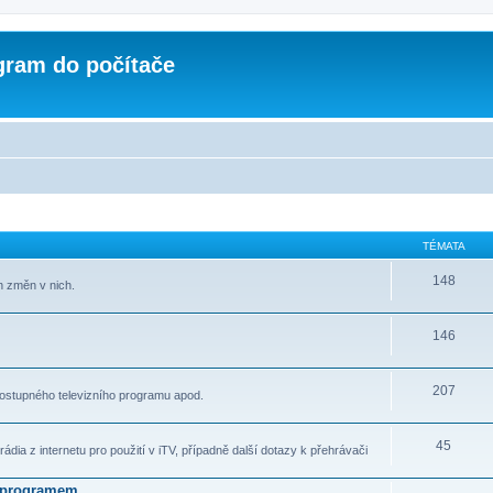
ogram do počítače
TÉMATA
148
h změn v nich.
146
207
ostupného televizního programu apod.
45
dia z internetu pro použití v iTV, případně další dotazy k přehrávači
m programem