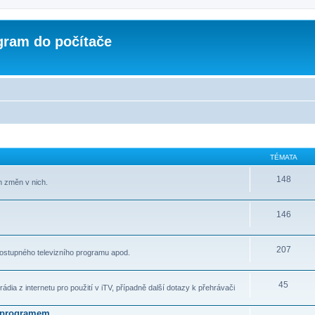
ogram do počítače
TÉMATA
148
h změn v nich.
146
207
ostupného televizního programu apod.
45
dia z internetu pro použití v iTV, případně další dotazy k přehrávači
m programem