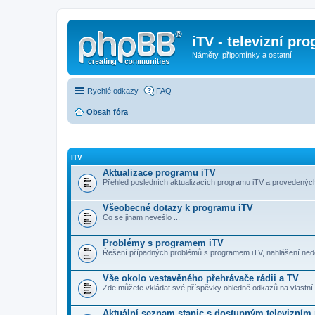
iTV - televizní pr
Náměty, připomínky a ostatní
Rychlé odkazy
FAQ
Obsah fóra
ITV
Aktualizace programu iTV
Přehled posledních aktualizacích programu iTV a provedenýc
Všeobecné dotazy k programu iTV
Co se jinam nevešlo ...
Problémy s programem iTV
Řešení případných problémů s programem iTV, nahlášení ned
Vše okolo vestavěného přehrávače rádii a TV
Zde můžete vkládat své příspěvky ohledně odkazů na vlastní rá
Aktuální seznam stanic s dostupným televizní