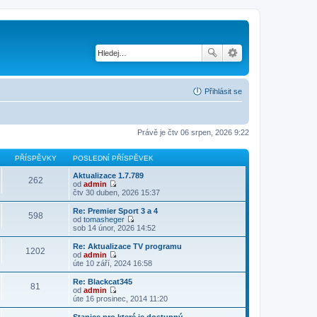
Přihlásit se
Právě je čtv 06 srpen, 2026 9:22
PŘÍSPĚVKY
POSLEDNÍ PŘÍSPĚVEK
Aktualizace 1.7.789
262
od
admin
Z
čtv 30 duben, 2026 15:37
o
b
Re: Premier Sport 3 a 4
598
r
od
tomasheger
a
Z
sob 14 únor, 2026 14:52
z
o
i
b
Re: Aktualizace TV programu
1202
t
r
od
admin
p
a
Z
úte 10 září, 2024 16:58
o
z
o
s
i
b
Re: Blackcat345
l
81
t
r
od
admin
e
p
a
Z
úte 16 prosinec, 2014 11:20
d
o
z
o
n
s
i
b