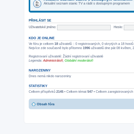
Aktuální seznam stanic TV a rádií s dostupným programem
PŘIHLÁSIT SE
Uživatelské jméno:
Heslo:
KDO JE ONLINE
Ve fóru je celkem
18
uživatelů :: 0 registrovaných, 0 skrytých a 18 host
Nejvíce zde současně bylo přítomno
1996
uživatelů dne pát 08 květen, 
Registrovaní uživatelé: Žádní registrovaní uživatelé
Legenda:
Administrátoři
,
Globální moderátoři
NAROZENINY
Dnes nemá nikdo narozeniny
STATISTIKY
Celkem příspěvků
2145
• Celkem témat
547
• Celkem zaregistrovaných 
Obsah fóra