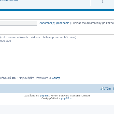
1
Zapomněl(a) jsem heslo
|
Přihlásit mě automaticky při každ
ů (založeno na uživatelích aktivních během posledních 5 minut)
2026 2:29
uživatelů
105
• Nejnovějším uživatelem je
Cessy
Tým
Založeno na
phpBB
® Forum Software © phpBB Limited
Český překlad –
phpBB.cz