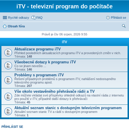
iTV - televizní program do počítače
Rychlé odkazy
FAQ
Přihlásit se
Obsah fóra
led
Právě je čtv 06 srpen, 2026 9:55
at
iTV
Aktualizace programu iTV
Přehled posledních aktualizacích programu iTV a provedených změn v nich.
Témata:
148
Všeobecné dotazy k programu iTV
Co se jinam nevešlo ...
Témata:
146
Problémy s programem iTV
Řešení případných problémů s programem iTV, nahlášení nedostupného
televizního programu apod.
Témata:
207
Vše okolo vestavěného přehrávače rádii a TV
Zde můžete vkládat své příspěvky ohledně odkazů na vlastní rádia z internetu
pro použití v iTV, případně další dotazy k přehrávači
Témata:
45
Aktuální seznam stanic s dostupným televizním programem
Aktuální seznam stanic TV a rádií s dostupným programem
Témata:
1
PŘIHLÁSIT SE