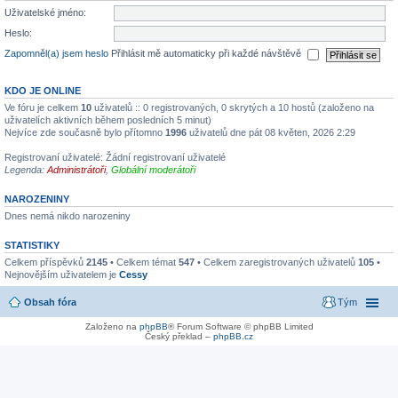
Uživatelské jméno:
Heslo:
Zapomněl(a) jsem heslo
Přihlásit mě automaticky při každé návštěvě
KDO JE ONLINE
Ve fóru je celkem
10
uživatelů :: 0 registrovaných, 0 skrytých a 10 hostů (založeno na
uživatelích aktivních během posledních 5 minut)
Nejvíce zde současně bylo přítomno
1996
uživatelů dne pát 08 květen, 2026 2:29
Registrovaní uživatelé: Žádní registrovaní uživatelé
Legenda:
Administrátoři
,
Globální moderátoři
NAROZENINY
Dnes nemá nikdo narozeniny
STATISTIKY
Celkem příspěvků
2145
• Celkem témat
547
• Celkem zaregistrovaných uživatelů
105
•
Nejnovějším uživatelem je
Cessy
Obsah fóra
Tým
Založeno na
phpBB
® Forum Software © phpBB Limited
Český překlad –
phpBB.cz